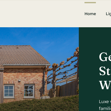
Home
Li
Ge
St
W
Luxe 
famil