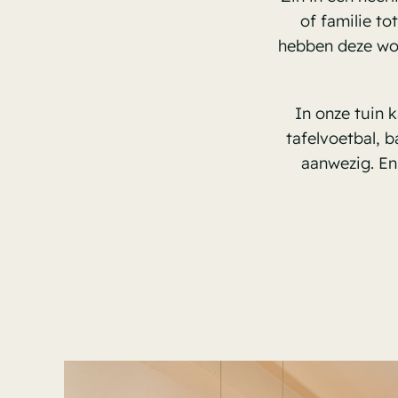
of familie to
hebben deze won
In onze tuin k
tafelvoetbal, b
aanwezig. En 