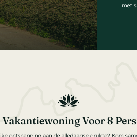
met s
 Vakantiewoning Voor 8 Per
lijke ontsnapping aan de alledaagse drukte? Kom sa