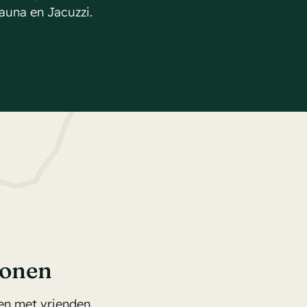
auna en Jacuzzi.
sonen
men met vrienden