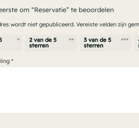
erste om “Reservatie” te beoordelen
res wordt niet gepubliceerd.
Vereiste velden zijn g
5
2 van de 5
3 van de 5
sterren
sterren
ling
*