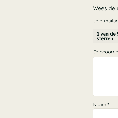
Wees de e
Je e-mailad
1 van de 
sterren
Je beoorde
Naam
*